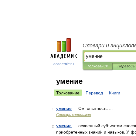
Словари и энциклоп
academic.ru
Толкования
Переводы
умение
Толкование
Перевод
Книги
умение
— См. опытность …
1
Словарь синонимов
умение
— освоенный субъектом способ
2
приобретенных знаний и навыков. У. ф