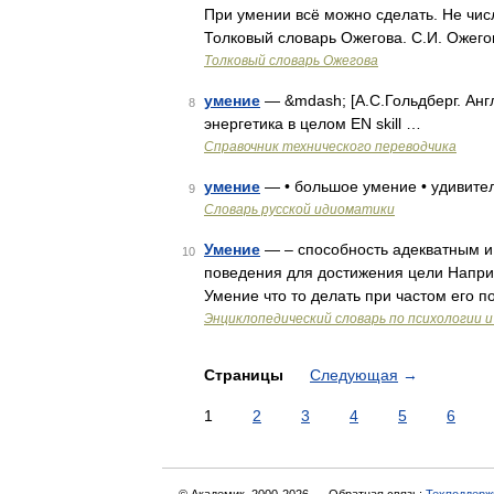
При умении всё можно сделать. Не чис
Толковый словарь Ожегова. С.И. Ожего
Толковый словарь Ожегова
умение
— &mdash; [А.С.Гольдберг. Англ
8
энергетика в целом EN skill …
Справочник технического переводчика
умение
— • большое умение • удивите
9
Словарь русской идиоматики
Умение
— – способность адекватным и
10
поведения для достижения цели Наприм
Умение что то делать при частом его 
Энциклопедический словарь по психологии и
Страницы
Следующая
→
1
2
3
4
5
6