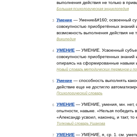
выполнения действия не только в прив
Большая психологическая энциклопедия
Умение
— Умение&#160; освоенный су
3
совокупностью приобретённых знаний 
возможность выполнения действия не т
Википедия
УМЕНИЕ
— УМЕНИЕ. Усвоенный субъек
4
совокупностью приобретенных знаний и
опираясь на сформированные навыки и
Новый словарь методических терминов и по
Умение
— способность выполнять како
5
действие еще не достигло автоматизи
Психологический словарь
УМЕНИЕ
— УМЕНИЕ, умения, мн. нет, с
6
опытности, навыке. «Нельзя победить в
«Александр усвоил, наконец, и такт, т
Толковый словарь Ушакова
УМЕНИЕ
— УМЕНИЕ, я, ср. 1. см. уметь
7